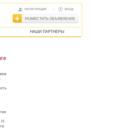
|
РЕГИСТРАЦИЯ
ВХОД
РАЗМЕСТИТЬ ОБЪЯВЛЕНИЕ
НАШИ ПАРТНЕРЫ
рге
иков
м
ость
ятии
IT-
та.