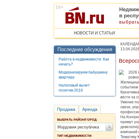
Недвиж
в респ
выбрать
НОВОСТИ И СТАТЬИ
КАЛЕНДА
Последние обсуждения
13.04.202
Работа в недвижимости. Как
Всерос
начать?
Модернизируем бабушкину
2026 
квартиру
ровно
Жилищный 
Налоговый вычет:
событием 
позитив-2016
Креативна
вести за 
Умение по
связи, уп
Продажа
Аренда
професси
На Конгре
ВЫБРАТЬ РАЙОН/ГОРОД:
примут уч
Мордовия республика
девелопер
компаний 
ТИП НЕДВИЖИМОСТИ:
Тематику 