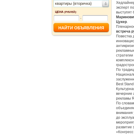
Хедлайнер
квартиры (вторичка)
эксперт п
ЦЕНА
:
выступят 
(РУБЛЕЙ)
Маринови
-
Цукер
.
Пленарное
встреча 
Повестка 
инновацио
антикризи
рекламные
стратегии
комплексн
градостро
По традиц
Националь
заслуженн
Best Stand
Культурна
вечерние 
рекламы R
По словам
объединяе
внимания 
до эксплу
мероприят
развитие 
«Конгресс