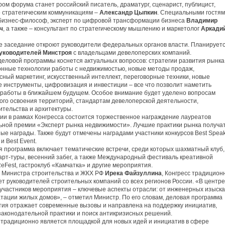
ом форума станет российский писатель, драматург, сценарист, публицист,
о стратегическим коммуникациям –
Александр Цыпкин
. Специальными гостя
бизнес-философ, эксперт по цифровой трансформации бизнеса
Владимир
ч
, а также – консультант по стратегическому мышлению и маркетолог
Аркади
 заседание откроют руководители федеральных органов власти. Планирует
руководителей Минстроя
с владельцами девелоперских компаний.
деловой программы коснется актуальных вопросов: стратегии развития рынка
нные технологии работы с недвижимостью, новые методы продаж,
сный маркетинг, искусственный интеллект, переговорные техники, новые
 инструменты, цифровизация и инвестиции – все что позволит наметить
 работы в ближайшем будущем. Особое внимание будет уделено вопросам
ого освоения территорий, стандартам девелоперской деятельности,
ительства и архитектуры.
ии в рамках Конгресса состоится торжественное награждение лауреатов
ной премии «Эксперт рынка недвижимости». Лучшие практики рынка получа
ые награды. Также будут отмечены наградами участники конкурсов Best Speak
 и Best Event.
я программа включает тематические встречи, среди которых шахматный клуб,
арт-туры, весенний забег, а также Международный фестиваль креативной
eFest, гастроклуб «Камчатка» и другие мероприятия.
 Министра строительства и ЖКХ РФ
Ирека Файзуллина
, Конгресс традицион
т руководителей строительных компаний со всех регионов России. «В центре
участников мероприятия – ключевые аспекты отрасли: от инженерных изыск
атации жилых домов», – отметил Министр. По его словам, деловая программа
ия отражает современные вызовы и направлена на поддержку инициатив,
законодательной практики и поиск антикризисных решений.
 традиционно является площадкой для новых идей и инициатив в сфере