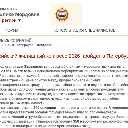
имость
ублике Мордовия
 регион
ФОРУМ
КОНСУЛЬТАЦИЯ СПЕЦИАЛИСТОВ
РЬ МЕРОПРИЯТИЙ
6 | Санкт-Петербург | Конгресс
сийский жилищный конгресс 2026 пройдет в Петербу
год станет для Жилищного конгресса юбилейным – мероприятию исполнится
 20 лет. За эти годы из однодневного мероприятия на несколько сотен участн
конгресс стал ведущей площадкой в сфере недвижимости страны, ключевы
для встреч и обмена опытом между профессионалами pынкa.
я направленность грядущего форума: «
Конгресс
–
это лидерство
». Способн
собой людей для достижения цели – важнейшая черта любого руководителя.
строить вокруг себя команду, вдохновить коллектив, эффективно выстраивать
равлять бизнесом и стратегически мыслить – важнейшее качество любого
онала рынка недвижимости.
ссе выступят свыше
800 спикеров
– экспертов и практиков рынка. В меропри
астие представители органов государственной власти, топ-менеджеры
ских компаний и крупнейших агентств недвижимости страны, ведущих банков, 
и других организаций. Планируется порядка
350 мероприятий
разного форма
Конгресса поддержат выступления приглашенных звезд.